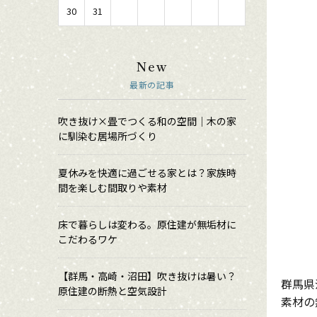
30
31
New
最新の記事
吹き抜け×畳でつくる和の空間｜木の家
に馴染む居場所づくり
夏休みを快適に過ごせる家とは？家族時
間を楽しむ間取りや素材
床で暮らしは変わる。原住建が無垢材に
こだわるワケ
【群馬・高崎・沼田】吹き抜けは暑い？
群馬県
原住建の断熱と空気設計
素材の