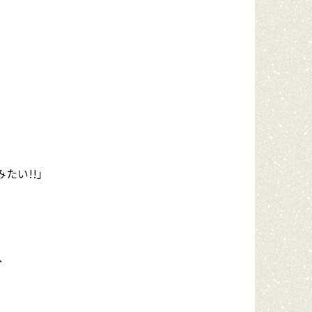
たい!!」
、