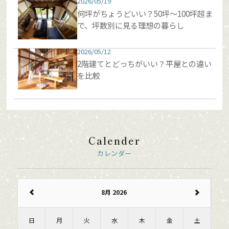
2026/05/19
何坪がちょうどいい？50坪〜100坪超ま
で、坪数別に見る理想の暮らし
2026/05/12
2階建てとどっちがいい？平屋との違い
を比較
Calender
カレンダー
8月 2026
日
月
火
水
木
金
土