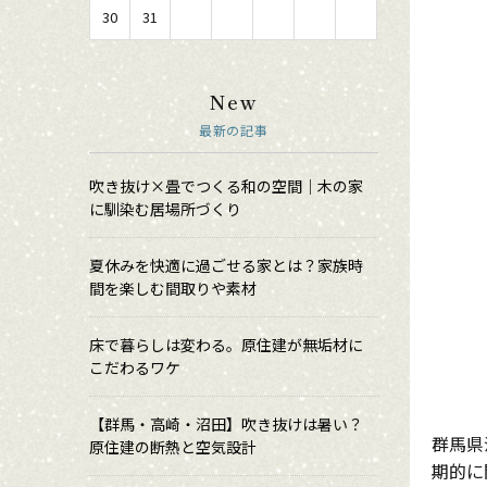
30
31
New
最新の記事
吹き抜け×畳でつくる和の空間｜木の家
に馴染む居場所づくり
夏休みを快適に過ごせる家とは？家族時
間を楽しむ間取りや素材
床で暮らしは変わる。原住建が無垢材に
こだわるワケ
【群馬・高崎・沼田】吹き抜けは暑い？
群馬県
原住建の断熱と空気設計
期的に