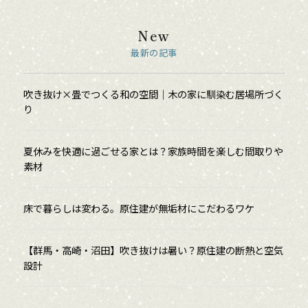
New
最新の記事
吹き抜け×畳でつくる和の空間｜木の家に馴染む居場所づく
り
夏休みを快適に過ごせる家とは？家族時間を楽しむ間取りや
素材
床で暮らしは変わる。原住建が無垢材にこだわるワケ
【群馬・高崎・沼田】吹き抜けは暑い？原住建の断熱と空気
設計